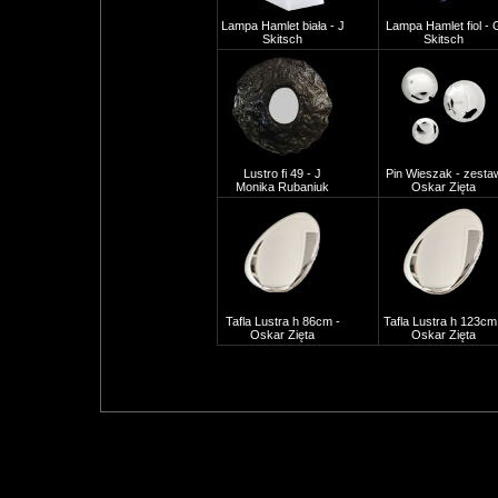
Lampa Hamlet biała - J
Lampa Hamlet fiol - 
Skitsch
Skitsch
Lustro fi 49 - J
Pin Wieszak - zesta
Monika Rubaniuk
Oskar Zięta
Tafla Lustra h 86cm -
Tafla Lustra h 123cm
Oskar Zięta
Oskar Zięta