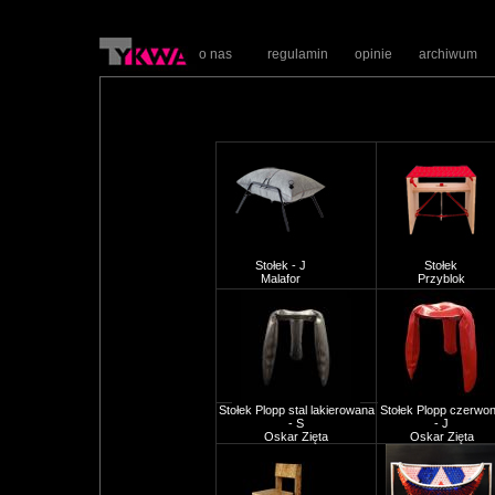
o nas
regulamin
opinie
archiwum
Stołek - J
Stołek
Malafor
Przyblok
Stołek Plopp stal lakierowana
Stołek Plopp czerwo
- S
- J
Oskar Zięta
Oskar Zięta