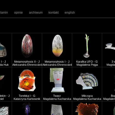
ulamin
opinie
archiwum
kontakt
english
I - J
Metamorphosis II - J
Metamorphosis I - J
Karafka UFO - G
3 
da Huk
Aleksandra Ehrensvärd
Aleksandra Ehrensvärd
Magdalena Pejga
Magdal
ekin - J
Torebka I - G
Twarz
Milcząca
Bog
iel
Katarzyna Karbownik
Magdalena Kucharska
Magdalena Kucharska
Magdalen