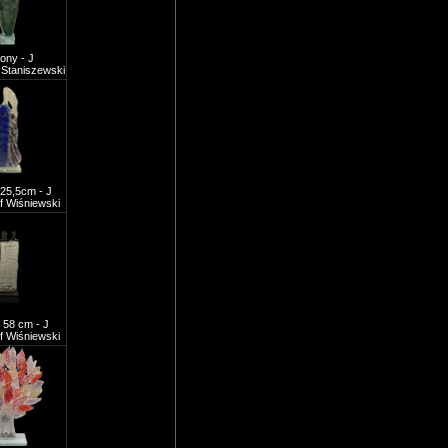
lony - J
Staniszewski
 25,5cm - J
f Wiśniewski
 58 cm - J
f Wiśniewski