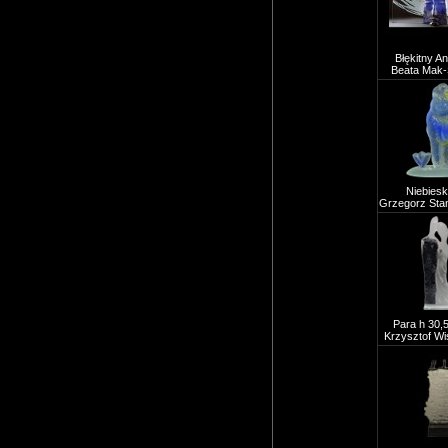
Błękitny An
Beata Mak-
Niebieski
Grzegorz Sta
Para h 30,
Krzysztof Wi