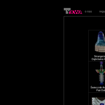
o nas
reg
Strangers 
Dąbrówka I
Świecznik Arl
Pati Dub