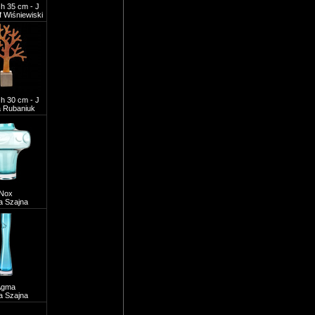
h 35 cm - J
f Wiśniewiski
h 30 cm - J
 Rubaniuk
Nox
a Szajna
Agma
a Szajna