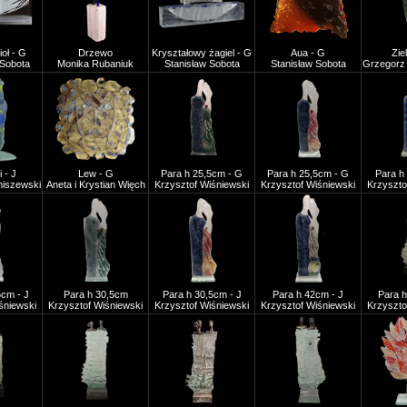
ioł - G
Drzewo
Kryształowy żagiel - G
Aua - G
Zie
Sobota
Monika Rubaniuk
Stanisław Sobota
Stanisław Sobota
Grzegorz 
 - J
Lew - G
Para h 25,5cm - G
Para h 25,5cm - G
Para h
niszewski
Aneta i Krystian Więch
Krzysztof Wiśniewski
Krzysztof Wiśniewski
Krzyszto
5cm - J
Para h 30,5cm
Para h 30,5cm - J
Para h 42cm - J
Para h
śniewski
Krzysztof Wiśniewski
Krzysztof Wiśniewski
Krzysztof Wiśniewski
Krzyszto