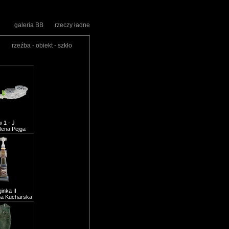
galeria BB
rzeczy ładne
rzeźba - obiekt - szkło
w 1 - J
ena Pejga
inka II
a Kucharska